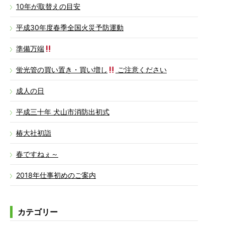
10年が取替えの目安
平成30年度春季全国火災予防運動
準備万端
蛍光管の買い置き・買い増し
ご注意ください
成人の日
平成三十年 犬山市消防出初式
椿大社初詣
春ですねぇ～
2018年仕事初めのご案内
カテゴリー