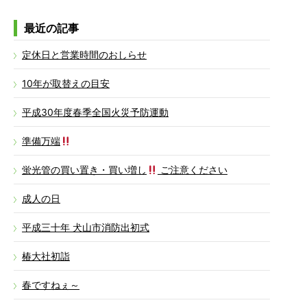
最近の記事
定休日と営業時間のおしらせ
10年が取替えの目安
平成30年度春季全国火災予防運動
準備万端
蛍光管の買い置き・買い増し
ご注意ください
成人の日
平成三十年 犬山市消防出初式
椿大社初詣
春ですねぇ～